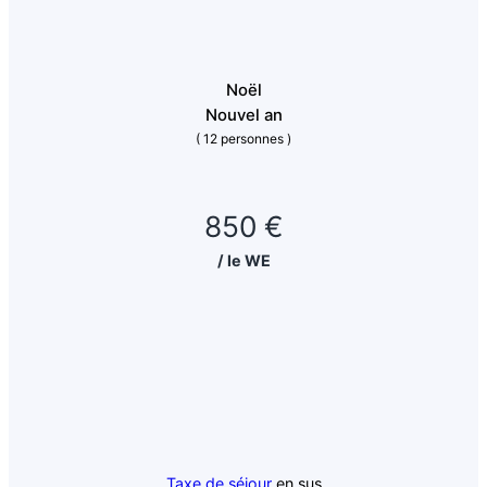
Noël
Nouvel an
( 12 personnes )
850 €
/ le WE
Taxe de séjour
en sus